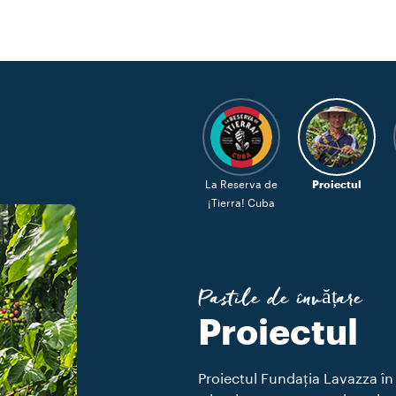
La Reserva de
Proiectul
¡Tierra! Cuba
Pastile de învățare
Proiectul
Proiectul Fundația Lavazza î