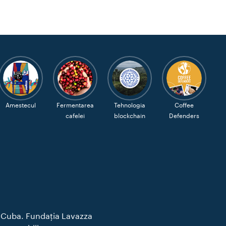
Amestecul
Fermentarea
Tehnologia
Coffee
cafelei
blockchain
Defenders
n Cuba. Fundația Lavazza