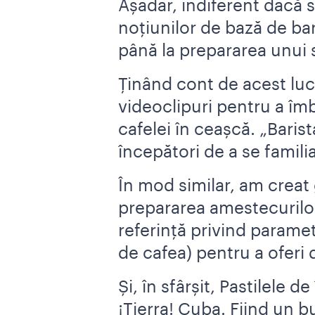
Așadar, indiferent dacă 
noțiunilor de bază de bari
până la prepararea unui 
Ținând cont de acest lucr
videoclipuri pentru a îmb
cafelei în ceașcă. „Bari
începători de a se familia
În mod similar, am creat g
prepararea amestecurilor
referință privind paramet
de cafea) pentru a oferi 
Și, în sfârșit, Pastilele 
¡Tierra! Cuba. Fiind un 