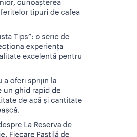
unior, cunoașterea
feritelor tipuri de cafea
sta Tips”: o serie de
fecționa experiența
alitate excelentă pentru
a oferi sprijin la
e un ghid rapid de
itate de apă și cantitate
eașcă.
e despre La Reserva de
e, Fiecare Pastilă de