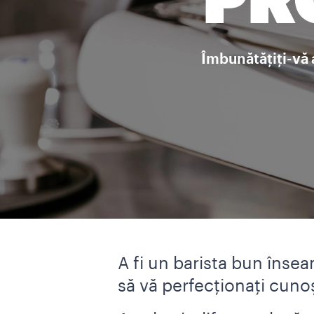
PR
Îmbunătățiți-vă a
A fi un barista bun înse
să vă perfecționați cunoș