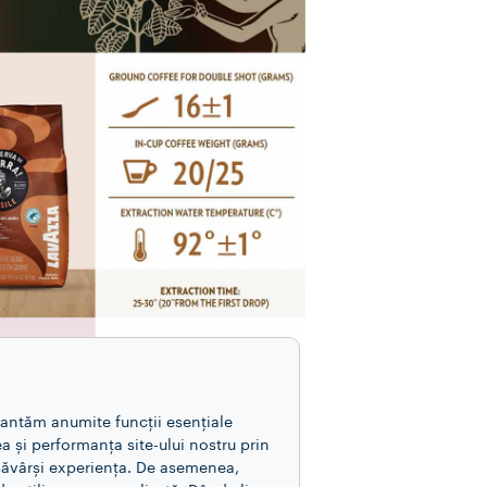
rantăm anumite funcții esențiale
a și performanța site-ului nostru prin
esăvârși experiența. De asemenea,