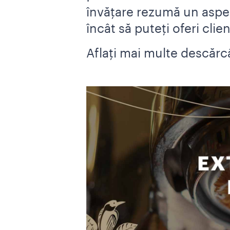
învățare rezumă un aspect 
încât să puteți oferi clie
Aflați mai multe descărcâ