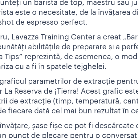
sunteți un barista de top, maestru sau j
sta este o necesitate, de la învățarea di
shot de espresso perfect.
u, Lavazza Training Center a creat „Bari
unătăți abilitățile de preparare și a per
sta Tips” reprezintă, de asemenea, o mod
riza cu a fi în spatele tejghelei.
raficul parametrilor de extracție pentru 
 La Reserva de ¡Tierra! Acest grafic est
rii de extracție (timp, temperatură, cant
de fiecare dată cel mai bun rezultat în c
de învățare, șase fișe ce pot fi descărcat
bun punct de plecare pentru o conversați