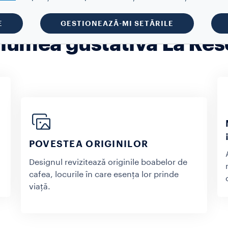
E
GESTIONEAZĂ-MI SETĂRILE
 lumea gustativă La Rese
POVESTEA ORIGINILOR
Designul revizitează originile boabelor de
cafea, locurile în care esența lor prinde
viață.