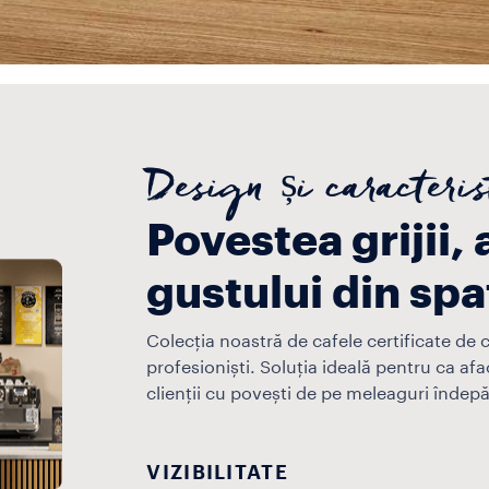
Design și caracteris
Povestea grijii, 
gustului din spa
Colecția noastră de cafele certificate de c
profesioniști. Soluția ideală pentru ca afa
clienții cu povești de pe meleaguri îndepă
VIZIBILITATE