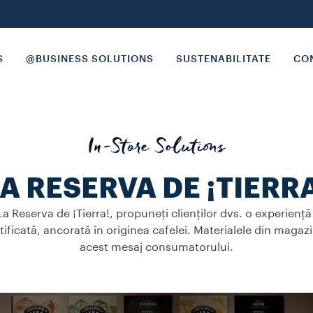
S
@BUSINESS SOLUTIONS
SUSTENABILITATE
CON
In-Store Solutions
A RESERVA DE ¡TIERR
a Reserva de ¡Tierra!, propuneți clienților dvs. o experiență
rtificată, ancorată în originea cafelei. Materialele din magaz
acest mesaj consumatorului.