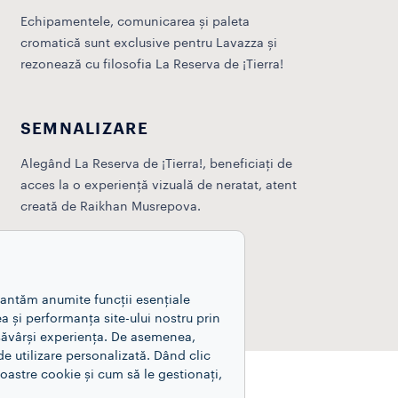
Echipamentele, comunicarea și paleta
cromatică sunt exclusive pentru Lavazza și
rezonează cu filosofia La Reserva de ¡Tierra!
SEMNALIZARE
Alegând La Reserva de ¡Tierra!, beneficiați de
acces la o experiență vizuală de neratat, atent
creată de Raikhan Musrepova.
rantăm anumite funcții esențiale
a și performanța site-ului nostru prin
esăvârși experiența. De asemenea,
e utilizare personalizată. Dând clic
astre cookie și cum să le gestionați,