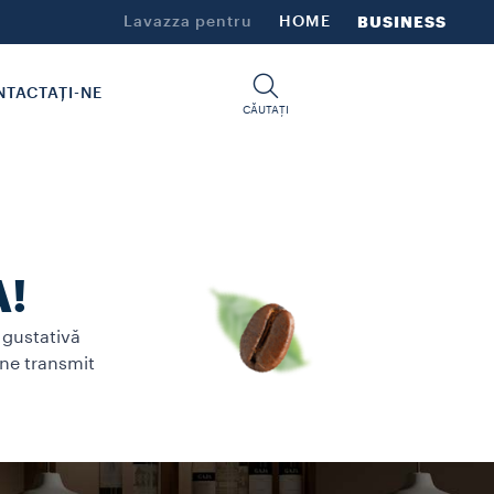
Lavazza pentru
HOME
BUSINESS
TACTAȚI-NE
CĂUTAȚI
A!
 gustativă
ine transmit