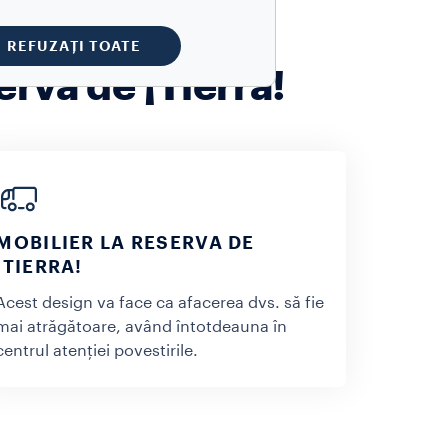
REFUZAȚI TOATE
rva de ¡Tierra!
MOBILIER LA RESERVA DE
¡TIERRA!
Acest design va face ca afacerea dvs. să fie
mai atrăgătoare, având întotdeauna în
centrul atenției povestirile.