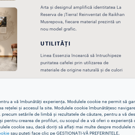
Arta și designul amplifică identitatea La
Reserva de ¡Tierra! Reinventat de Raikhan
Musrepova, fiecare material prezintă un
nou model grafic.
UTILITĂȚI
Linea Essenzia încearcă să întruchipeze
puritatea cafelei prin utilizarea de
materiale de origine naturală și de culori
calde și elegante.
entru a vă îmbunătăți experiența. Modulele cookie ne permit să ga
rea rețelei și accesul la site. Modulele cookie îmbunătățesc navigare
, precum setările de limbă și rezultatele de căutare, pentru a vă d
 pentru crearea de profiluri, cu scopul de a vă oferi o experiență d
lele cookie sau, dacă doriți să aflați mai multe despre modulele no
ookie
sau puteți face clic pe GESTIONAȚI-VĂ PREFERINȚELE.