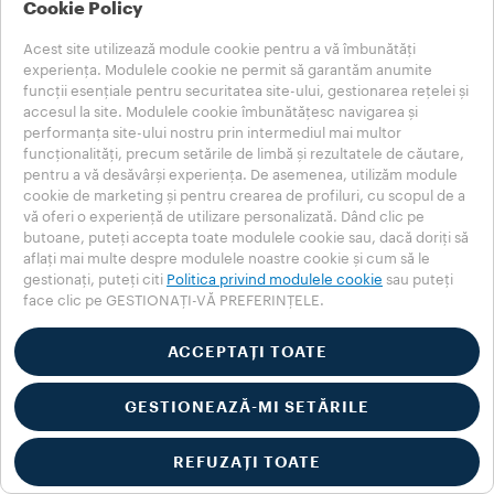
generate de acest produs cu emisii
Cookie Policy
zero de CO2
Acest site utilizează module cookie pentru a vă îmbunătăți
**Lavazza nu este afiliată, aprobată
experiența. Modulele cookie ne permit să garantăm anumite
sau sponsorizată de Nespresso
funcții esențiale pentru securitatea site-ului, gestionarea rețelei și
accesul la site. Modulele cookie îmbunătățesc navigarea și
performanța site-ului nostru prin intermediul mai multor
funcționalități, precum setările de limbă și rezultatele de căutare,
pentru a vă desăvârși experiența. De asemenea, utilizăm module
cookie de marketing și pentru crearea de profiluri, cu scopul de a
vă oferi o experiență de utilizare personalizată. Dând clic pe
butoane, puteți accepta toate modulele cookie sau, dacă doriți să
aflați mai multe despre modulele noastre cookie și cum să le
gestionați, puteți citi
Politica privind modulele cookie
sau puteți
face clic pe GESTIONAȚI-VĂ PREFERINȚELE.
Relații cu clienții
ACCEPTAȚI TOATE
Aveți nevoie de ajutor?
MAGAZIN
GESTIONEAZĂ-MI SETĂRILE
Consultați întrebările
IMPORTANT
frecvente sau contactați-ne.
REFUZAȚI TOATE
Bucurați-vă de o experiența
autentică Lavazza în