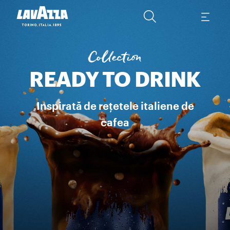
ESPRESSO & MILK​ Inspirată de rețeta italiană de espresso, într-o 
Collection
READY TO DRINK
Inspirată de rețetele italiene de
cafea