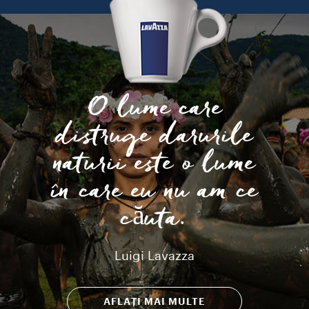
O lume care
distruge darurile
naturii este o lume
în care eu nu am ce
căuta.
Luigi Lavazza
AFLAȚI MAI MULTE