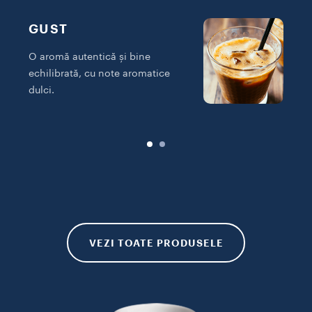
GUST
O aromă autentică și bine
I
echilibrată, cu note aromatice
c
dulci.
d
VEZI TOATE PRODUSELE