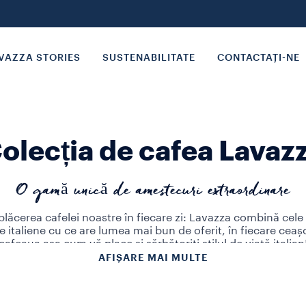
VAZZA STORIES
SUSTENABILITATE
CONTACTAȚI-NE
olecția de cafea Lavaz
O gamă unică de amestecuri extraordinare
plăcerea cafelei noastre în fiecare zi: Lavazza combină cel
italiene cu ce are lumea mai bun de oferit, în fiecare ceaș
cafeaua așa cum vă place și sărbătoriți stilul de viață italian
 cafeaua care se potrivește cel mai bine nevoilor voastre: pr
AFIȘARE MAI MULTE
 boabe întregi, capsule practice și ușor de utilizat sau oric
 soluții pe care le oferim în magazinul nostru online. Lavazza
 de ani pentru a crea cele mai bune amestecuri de boabe de