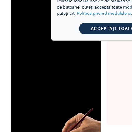
utilizăm module cookie de marketing și
pe butoane, puteți accepta toate modu
puteți citi
Politica privind modulele c
ACCEPTAȚI TOAT