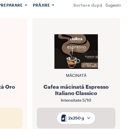
PREPARARE
PRĂJIRE
Sortare după
Sugestii
a.
MĂCINATĂ
tà Oro
Cafea măcinată Espresso
Italiano Classico
Intensitate
5/10
2x250 g