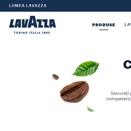
LUMEA LAVAZZA
PRODUSE
LA
C
Savurați 
competențe 
Alegeți
măcinată,
celelalte
peste 120