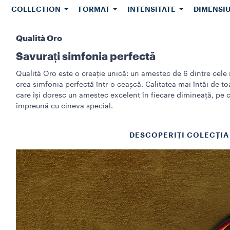
COLLECTION
FORMAT
INTENSITATE
DIMENSI
s
Qualità Oro
Savurați simfonia perfectă
Qualità Oro este o creație unică: un amestec de 6 dintre cele
crea simfonia perfectă într-o ceașcă. Calitatea mai întâi de to
care își doresc un amestec excelent în fiecare dimineață, pe c
împreună cu cineva special.
DESCOPERIȚI COLECȚIA