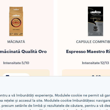
MĂCINATĂ
CAPSULE COMPATIB
măcinată Qualità Oro
Espresso Maestro Ri
Intensitate
5/10
Intensitate
12/13
10
250 g
DESCOPERIȚI MAI 
entru a vă îmbunătăți experiența. Modulele cookie ne permit să ga
COPERIȚI MAI MULTE
rea rețelei și accesul la site. Modulele cookie îmbunătățesc navigare
, precum setările de limbă și rezultatele de căutare, pentru a vă d