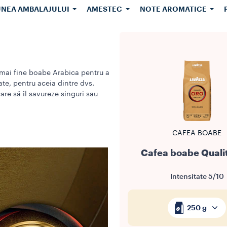
întreaga lume. Iubim cafeaua și o onorăm prin inovație și
UNEA AMBALAJULUI
AMESTEC
NOTE AROMATICE
ustenabilitate. Descoperiți universul bogat și aromat Lavazz
 mai fine boabe Arabica pentru a
ate, pentru aceia dintre dvs.
are să îl savureze singuri sau
CAFEA BOABE
Cafea boabe Quali
Intensitate
5/10
250 g