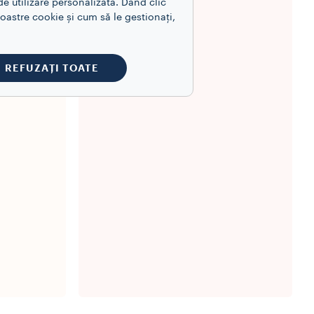
e utilizare personalizată. Dând clic
astre cookie și cum să le gestionați,
REFUZAȚI TOATE