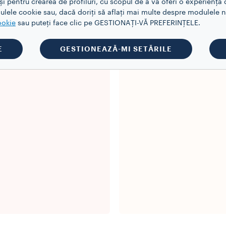
 pentru crearea de profiluri, cu scopul de a vă oferi o experiență d
lele cookie sau, dacă doriți să aflați mai multe despre modulele no
ookie
sau puteți face clic pe GESTIONAȚI-VĂ PREFERINȚELE.
E
GESTIONEAZĂ-MI SETĂRILE