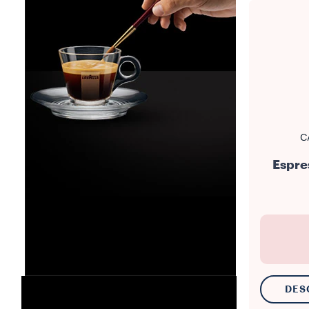
C
Espre
DES