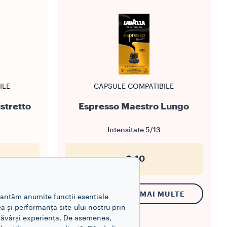
ILE
CAPSULE COMPATIBILE
stretto
Espresso Maestro Lungo
Intensitate
5/13
10
MULTE
DESCOPERIȚI MAI MULTE
rantăm anumite funcții esențiale
a și performanța site-ului nostru prin
esăvârși experiența. De asemenea,