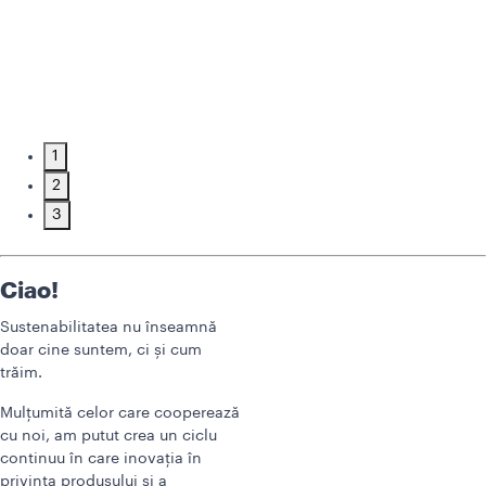
1
2
3
Ciao!
Sustenabilitatea nu înseamnă
doar cine suntem, ci și cum
trăim.
Mulțumită celor care cooperează
cu noi, am putut crea un ciclu
continuu în care inovația în
privința produsului și a