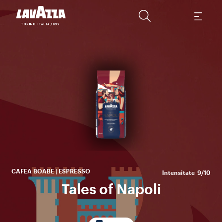
L
ac
am
Ar
Pa
în
CAFEA BOABE | ESPRESSO
Intensitate
9/10
Tales of Napoli