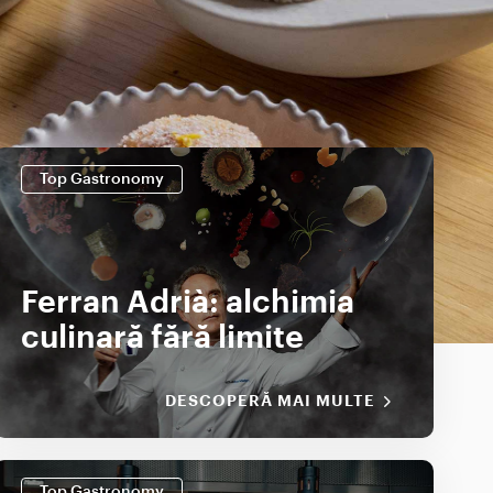
Top Gastronomy
Ferran Adrià: alchimia
culinară fără limite
DESCOPERĂ MAI MULTE
Top Gastronomy