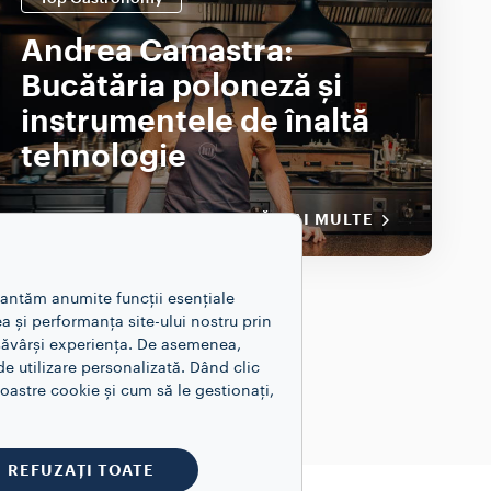
Andrea Camastra:
Bucătăria poloneză și
instrumentele de înaltă
tehnologie
DESCOPERĂ MAI MULTE
rantăm anumite funcții esențiale
a și performanța site-ului nostru prin
esăvârși experiența. De asemenea,
e utilizare personalizată. Dând clic
astre cookie și cum să le gestionați,
REFUZAȚI TOATE