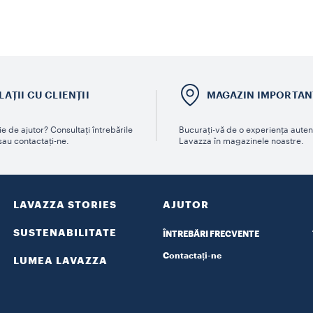
LAȚII CU CLIENȚII
MAGAZIN IMPORTAN
e de ajutor? Consultați întrebările
Bucurați-vă de o experiența auten
sau contactați-ne.
Lavazza în magazinele noastre.
LAVAZZA STORIES
AJUTOR
SUSTENABILITATE
ÎNTREBĂRI FRECVENTE
Contactați-ne
LUMEA LAVAZZA