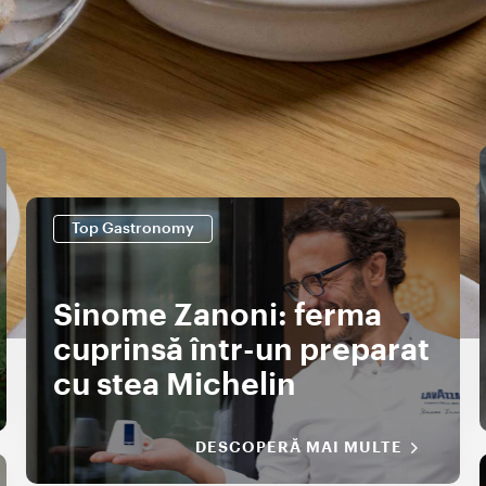
Top Gastronomy
Sinome Zanoni: ferma
cuprinsă într-un preparat
cu stea Michelin
DESCOPERĂ MAI MULTE