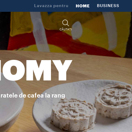
Lavazza pentru
HOME
BUSINESS
CĂUTAȚI
NOMY
aratele de cafea la rang