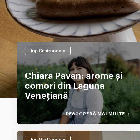
Top Gastronomy
Chiara Pavan: arome și
comori din Laguna
Venețiană
DESCOPERĂ MAI MULTE
Top Gastronomy