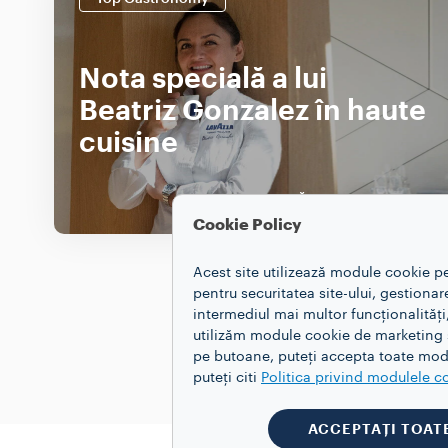
Nota specială a lui
Beatriz Gonzalez în haute
cuisine
DESCOPERĂ MAI MULTE
Cookie Policy
Acest site utilizează module cookie p
pentru securitatea site-ului, gestiona
intermediul mai multor funcționalități
utilizăm module cookie de marketing și
pe butoane, puteți accepta toate modu
puteți citi
Politica privind modulele c
ACCEPTAȚI TOAT