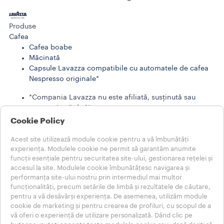
Produse
Cafea
Cafea boabe
Măcinată
Capsule Lavazza compatibile cu automatele de cafea
Nespresso originale*
*Compania Lavazza nu este afiliată, susținută sau
sponsorizată de Nespresso
Cookie Policy
LAVAZZA STORIES
SUSTENABILITATE
Acest site utilizează module cookie pentru a vă îmbunătăți
LUMEA LAVAZZA
experiența. Modulele cookie ne permit să garantăm anumite
Ajutor
funcții esențiale pentru securitatea site-ului, gestionarea rețelei și
accesul la site. Modulele cookie îmbunătățesc navigarea și
ÎNTREBĂRI FRECVENTE
performanța site-ului nostru prin intermediul mai multor
Contactați-ne
funcționalități, precum setările de limbă și rezultatele de căutare,
Note Legale
pentru a vă desăvârși experiența. De asemenea, utilizăm module
Termeni de folosire
cookie de marketing și pentru crearea de profiluri, cu scopul de a
vă oferi o experiență de utilizare personalizată. Dând clic pe
Alegeți-vă țara