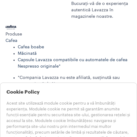
Bucurați-vă de o experiența
autentică Lavazza în
magazinele noastre.
Produse
Cafea
Cafea boabe
Măcinată
Capsule Lavazza compatibile cu automatele de cafea
Nespresso originale*
*Compania Lavazza nu este afiliată, susținută sau
sponsorizată de Nespresso
Cookie Policy
LAVAZZA STORIES
SUSTENABILITATE
Acest site utilizează module cookie pentru a vă îmbunătăți
LUMEA LAVAZZA
experiența. Modulele cookie ne permit să garantăm anumite
Ajutor
funcții esențiale pentru securitatea site-ului, gestionarea rețelei și
accesul la site. Modulele cookie îmbunătățesc navigarea și
ÎNTREBĂRI FRECVENTE
performanța site-ului nostru prin intermediul mai multor
Contactați-ne
funcționalități, precum setările de limbă și rezultatele de căutare,
Note Legale