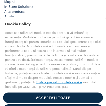
Mașini
In-Store Solutions
Alte produse
Stories
Training Center
Cookie Policy
@WORK SOLUTIONS
Produse
Acest site utilizează module cookie pentru a vă îmbunătăți
Stories
experiența. Modulele cookie ne permit să garantăm anumite
AJUTOR
funcții esențiale pentru securitatea site-ului, gestionarea rețelei și
accesul la site. Modulele cookie îmbunătățesc navigarea și
ÎNTREBĂRI FRECVENTE
performanța site-ului nostru prin intermediul mai multor
Contactați-ne
funcționalități, precum setările de limbă și rezultatele de căutare,
Note Legale
pentru a vă desăvârși experiența. De asemenea, utilizăm module
Termeni de folosire
cookie de marketing și pentru crearea de profiluri, cu scopul de a
vă oferi o experiență de utilizare personalizată. Dând clic pe
Alegeți-vă țara
butoane, puteți accepta toate modulele cookie sau, dacă doriți să
ROMÂNIA
aflați mai multe despre modulele noastre cookie și cum să le
ROMÂNIA
gestionați, puteți citi
Politica privind modulele cookie
sau puteți
face clic pe GESTIONAȚI-VĂ PREFERINȚELE.
ALTE ȚĂRI
Politica de confidențialitate
Politica privind modulele cookie
ACCEPTAȚI TOATE
Secțiunea privind modulele cookie