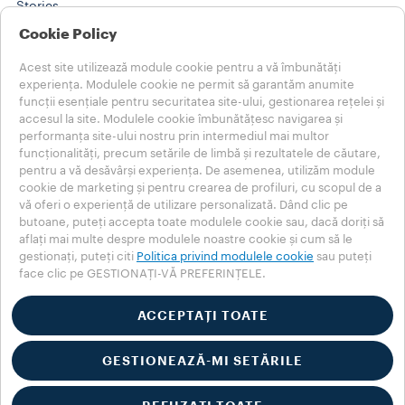
Stories
Training Center
Cookie Policy
@WORK SOLUTIONS
Produse
Acest site utilizează module cookie pentru a vă îmbunătăți
Stories
experiența. Modulele cookie ne permit să garantăm anumite
AJUTOR
funcții esențiale pentru securitatea site-ului, gestionarea rețelei și
accesul la site. Modulele cookie îmbunătățesc navigarea și
ÎNTREBĂRI FRECVENTE
performanța site-ului nostru prin intermediul mai multor
Contactați-ne
funcționalități, precum setările de limbă și rezultatele de căutare,
Note Legale
pentru a vă desăvârși experiența. De asemenea, utilizăm module
Termeni de folosire
cookie de marketing și pentru crearea de profiluri, cu scopul de a
vă oferi o experiență de utilizare personalizată. Dând clic pe
Alegeți-vă țara
butoane, puteți accepta toate modulele cookie sau, dacă doriți să
ROMÂNIA
aflați mai multe despre modulele noastre cookie și cum să le
ROMÂNIA
gestionați, puteți citi
Politica privind modulele cookie
sau puteți
face clic pe GESTIONAȚI-VĂ PREFERINȚELE.
ALTE ȚĂRI
Politica de confidențialitate
Politica privind modulele cookie
ACCEPTAȚI TOATE
Secțiunea privind modulele cookie
Accessibility Statement
GESTIONEAZĂ-MI SETĂRILE
© 2025 LUIGI LAVAZZA SPA – Toate drepturile rezervate – Nr.
TVA 00470550013 – Nr. de înregistrare la Registrul Comerțului