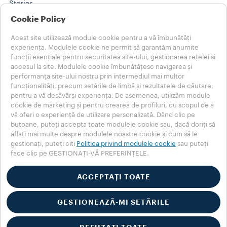
Stories
Training Center
Cookie Policy
@WORK SOLUTIONS
Produse
Acest site utilizează module cookie pentru a vă îmbunătăți
Stories
experiența. Modulele cookie ne permit să garantăm anumite
AJUTOR
funcții esențiale pentru securitatea site-ului, gestionarea rețelei și
accesul la site. Modulele cookie îmbunătățesc navigarea și
ÎNTREBĂRI FRECVENTE
performanța site-ului nostru prin intermediul mai multor
Contactați-ne
funcționalități, precum setările de limbă și rezultatele de căutare,
Note Legale
pentru a vă desăvârși experiența. De asemenea, utilizăm module
Termeni de folosire
cookie de marketing și pentru crearea de profiluri, cu scopul de a
vă oferi o experiență de utilizare personalizată. Dând clic pe
Alegeți-vă țara
butoane, puteți accepta toate modulele cookie sau, dacă doriți să
ROMÂNIA
aflați mai multe despre modulele noastre cookie și cum să le
ROMÂNIA
gestionați, puteți citi
Politica privind modulele cookie
sau puteți
face clic pe GESTIONAȚI-VĂ PREFERINȚELE.
ALTE ȚĂRI
Politica de confidențialitate
Politica privind modulele cookie
ACCEPTAȚI TOATE
Secțiunea privind modulele cookie
Accessibility Statement
GESTIONEAZĂ-MI SETĂRILE
© 2025 LUIGI LAVAZZA SPA – Toate drepturile rezervate – Nr.
TVA 00470550013 – Nr. de înregistrare la Registrul Comerțului