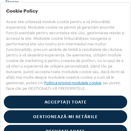
Stories
Training Center
Cookie Policy
@WORK SOLUTIONS
Produse
Acest site utilizează module cookie pentru a vă îmbunătăți
Stories
experiența. Modulele cookie ne permit să garantăm anumite
AJUTOR
funcții esențiale pentru securitatea site-ului, gestionarea rețelei și
accesul la site. Modulele cookie îmbunătățesc navigarea și
ÎNTREBĂRI FRECVENTE
performanța site-ului nostru prin intermediul mai multor
Contactați-ne
funcționalități, precum setările de limbă și rezultatele de căutare,
Note Legale
pentru a vă desăvârși experiența. De asemenea, utilizăm module
Termeni de folosire
cookie de marketing și pentru crearea de profiluri, cu scopul de a
vă oferi o experiență de utilizare personalizată. Dând clic pe
Alegeți-vă țara
butoane, puteți accepta toate modulele cookie sau, dacă doriți să
ROMÂNIA
aflați mai multe despre modulele noastre cookie și cum să le
ROMÂNIA
gestionați, puteți citi
Politica privind modulele cookie
sau puteți
face clic pe GESTIONAȚI-VĂ PREFERINȚELE.
ALTE ȚĂRI
Politica de confidențialitate
Politica privind modulele cookie
ACCEPTAȚI TOATE
Secțiunea privind modulele cookie
Accessibility Statement
GESTIONEAZĂ-MI SETĂRILE
© 2025 LUIGI LAVAZZA SPA – Toate drepturile rezervate – Nr.
TVA 00470550013 – Nr. de înregistrare la Registrul Comerțului