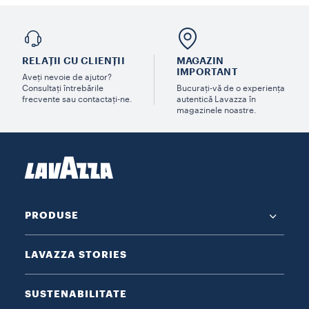
RELAȚII CU CLIENȚII
MAGAZIN
IMPORTANT
Aveți nevoie de ajutor?
Consultați întrebările
Bucurați-vă de o experiența
frecvente sau contactați-ne.
autentică Lavazza în
magazinele noastre.
PRODUSE
LAVAZZA STORIES
SUSTENABILITATE