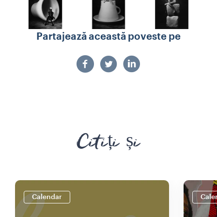
Partajează această poveste pe
Citiți și
Calendar
Cale