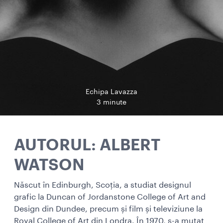
Echipa Lavazza
3 minute
AUTORUL: ALBERT
WATSON
Născut în Edinburgh, Scoția, a studiat designul
grafic la Duncan of Jordanstone College of Art and
Design din Dundee, precum și film și televiziune la
Royal College of Art din Londra. În 1970, s-a mutat