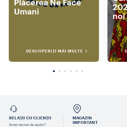
Plăcerea Ne Face
202
Umani
noi
DESCOPERIȚI MAI MULTE
RELAȚII CU CLIENȚII
MAGAZIN
IMPORTANT
Aveți nevoie de ajutor?