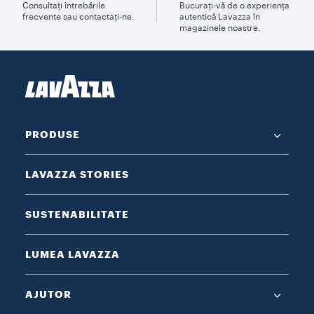
Consultați întrebările
Bucurați-vă de o experiența
frecvente sau contactați-ne.
autentică Lavazza în
magazinele noastre.
PRODUSE
LAVAZZA STORIES
SUSTENABILITATE
LUMEA LAVAZZA
AJUTOR