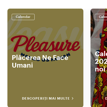
Calendar
Cale
Cal
Plăcerea Ne Face
202
Umani
noi
DESCOPERIȚI MAI MULTE