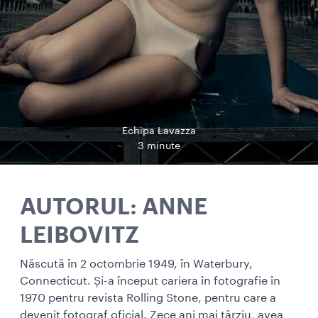
Echipa Lavazza
3 minute
AUTORUL: ANNE
LEIBOVITZ
Născută în 2 octombrie 1949, în Waterbury,
Connecticut. Și-a început cariera în fotografie în
1970 pentru revista Rolling Stone, pentru care a
devenit fotograf oficial. Zece ani mai târziu, avea