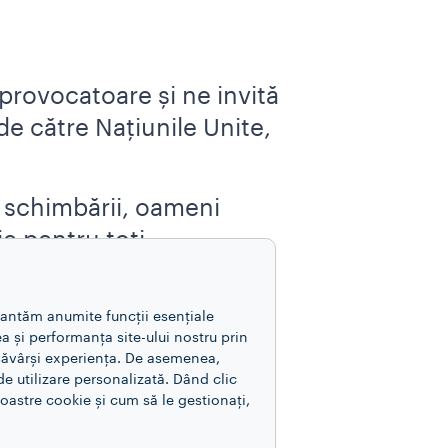
provocatoare și ne invită
de către Națiunile Unite,
 schimbării, oameni
ie pentru toți.
rantăm anumite funcții esențiale
a și performanța site-ului nostru prin
esăvârși experiența. De asemenea,
e utilizare personalizată. Dând clic
astre cookie și cum să le gestionați,