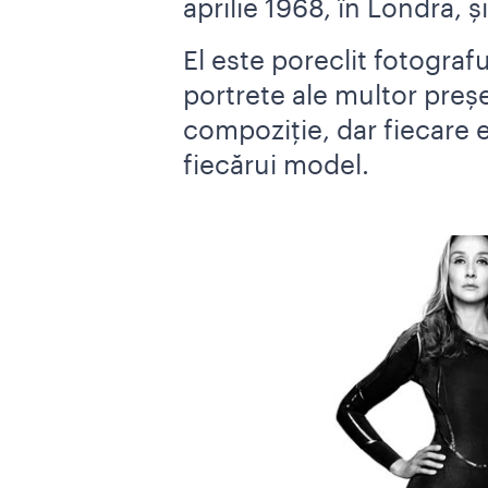
aprilie 1968, în Londra, ș
El este poreclit fotograf
portrete ale multor președ
compoziție, dar fiecare 
fiecărui model.