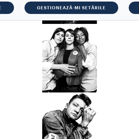
E
GESTIONEAZĂ-MI SETĂRILE