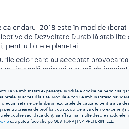
 calendarul 2018 este în mod deliberat 
ective de Dezvoltare Durabilă stabilite 
i, pentru binele planetei.
urile celor care au acceptat provocarea
 sunt în egală măsură o sursă de inspiraț
entru a vă îmbunătăți experiența. Modulele cookie ne permit să ga
rea rețelei și accesul la site. Modulele cookie îmbunătățesc navigare
, precum setările de limbă și rezultatele de căutare, pentru a vă d
 pentru crearea de profiluri, cu scopul de a vă oferi o experiență d
lele cookie sau, dacă doriți să aflați mai multe despre modulele no
ookie
sau puteți face clic pe GESTIONAȚI-VĂ PREFERINȚELE.