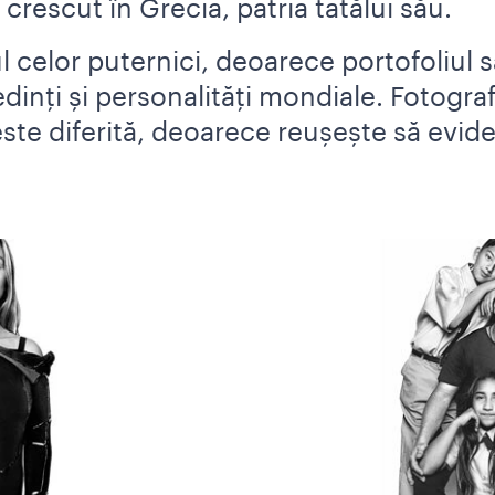
i crescut în Grecia, patria tatălui său.
ul celor puternici, deoarece portofoliul
inți și personalități mondiale. Fotografi
este diferită, deoarece reușește să evi