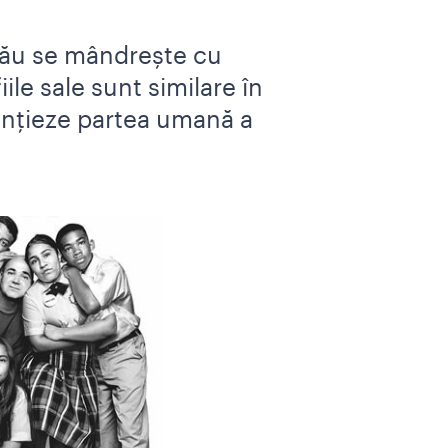
 său se mândrește cu
ile sale sunt similare în
dențieze partea umană a