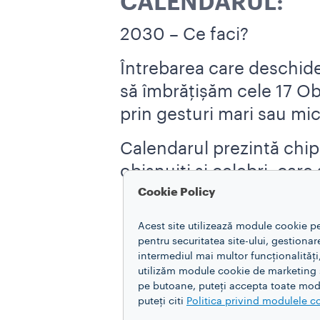
CALENDARUL:
2030 – Ce faci?
Întrebarea care deschide
să îmbrățișăm cele 17 Obi
prin gesturi mari sau mic
Calendarul prezintă chip
obișnuiți și celebri, care
Cookie Policy
Acest site utilizează module cookie p
pentru securitatea site-ului, gestiona
intermediul mai multor funcționalități
utilizăm module cookie de marketing și
pe butoane, puteți accepta toate modu
puteți citi
Politica privind modulele c